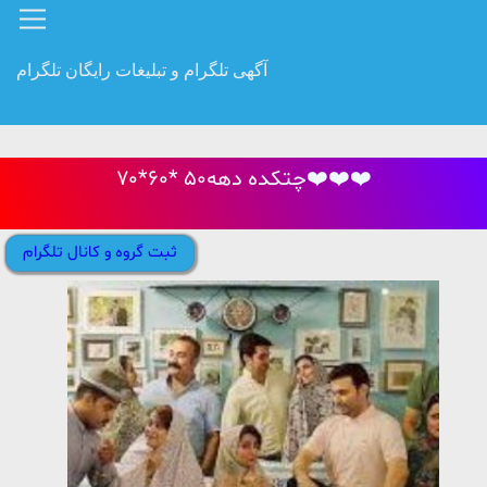
آگهی تلگرام و تبلیغات رایگان تلگرام
چتکده دهه۵۰ *۶۰*۷۰❤️❤️❤️
ثبت گروه و کانال تلگرام