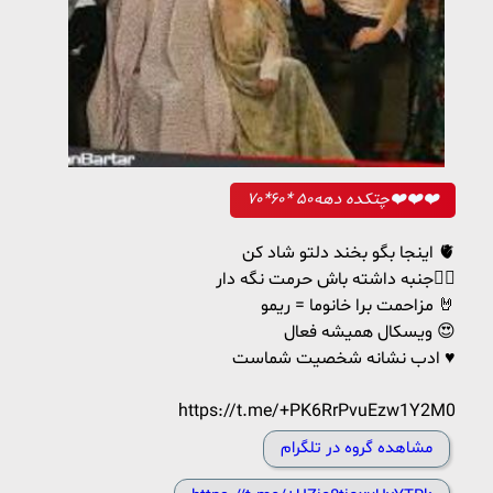
چتکده دهه۵۰ *۶۰*۷۰❤️❤️❤️
اینجا بگو بخند دلتو شاد کن 🫀
جنبه داشته باش حرمت نگه دار❤️‍🔥
مزاحمت برا خانوما = ریمو 🤘
ویسکال همیشه فعال 😍
ادب نشانه شخصیت شماست ♥️
https://t.me/+PK6RrPvuEzw1Y2M0
مشاهده گروه در تلگرام