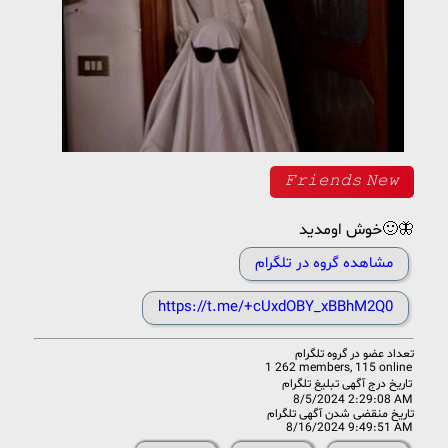
𝙵𝚛𝚒𝚎𝚗𝚍𝚜 𝙽𝚎𝚠
خوش اومدید🙂🦋
مشاهده گروه در تلگرام
https://t.me/+cUxdOBY_xBBhM2Q0
تعداد عضو در
گروه تلگرام
1 262 members, 115 online
تاریخ درج آگهی تبلیغ تلگرام
8/5/2024 2:29:08 AM
تاریخ منقضی شدن آگهی تلگرام
8/16/2024 9:49:51 AM