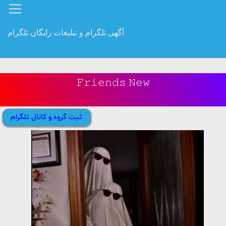
آگهی تلگرام و تبلیغات رایگان تلگرام
𝙵𝚛𝚒𝚎𝚗𝚍𝚜 𝙽𝚎𝚠
ثبت گروه و کانال تلگرام