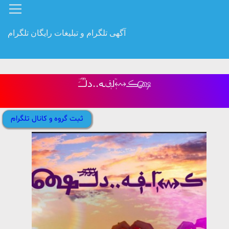
آگهی تلگرام و تبلیغات رایگان تلگرام
ڪ↭ٖٓاـ؋ـه..دلـؒؔـؒؔـَؔ௸
ثبت گروه و کانال تلگرام