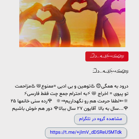
ڪ↭ٖٓاـ؋ـه..دلـؒؔـؒؔـَؔ௸
ڪ↭ٖٓاـ؋ـه..دلـؒؔـؒؔـَؔ௸
درود به همگی😍 ♨️توهین و بی ادبی =ممنوع📛 ♨️مزاحمت
تو پیوی = اخراج 📛 ⚡به احترام جمع چت فقط فارسی⚡
🔆⇐لطفا حرمت هم رو نگهداریم⇒🔆 🌹رده سنی خانمها ۲۵
سال به بالا آقایون ۲۷ سال ببالا🌹 دور هم خوش باشیم...🌹
مشاهده گروه در تلگرام
https://t.me/+jlmV_dDSReU5MTdk