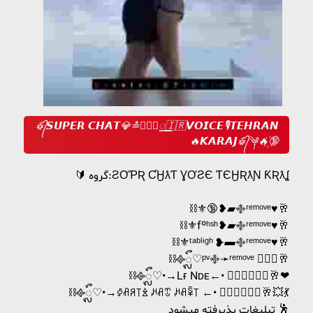
𖥘᭄𝙎𝙐𝙋𝙀𝙍 𝘾𝙃𝘼𝙏💎≛꯭⃝⃭‌꯭꯭🇮🇷𝙑𝙊𝙄𝘾𝙀🎙𝙏𝙀𝙃𝙍𝘼𝙉
🔥𝙆𝘼𝙍𝘼𝙅𖥘᭄༆🔥꙰🔞
🔰 گروه:ƧƠƤƦ ƇӇƛƬ ƔƠƧЄ ƬЄӇƦƛƝ ƘƦƛʆ
⛓️⚜🔞❥▰࿇ʳᵉᵐᵒᵛᵉ♥️🥂
⛓️⚜fºʰˢʰ❥▰࿇ʳᵉᵐᵒᵛᵉ♥️🥂
⛓⚜ᵗᵃᵇˡᶤᵍʰ ❥▰࿇ʳᵉᵐᵒᵛᵉ♥️🥂
⛓᪣ᬼ♡ᵖᵛ࿇➛ʳᵉᵐᵒᵛᵉ ⃟⃦❤🥂
⛓᪣ᬼ♡•→Lғ Nᴅᴇ←• ⃟⃦⃘⃐⃤‌❤🥂❤
⛓᪣ᬼ♡•→ꀆꋬꋪ꓄ꊛ ꈚꋬꀪ ꈚꋬꈛ꓄ ←• ⃟⃦⃘⃐⃤‌❤🥂💥💃
تبلیغات پذیرفته میشود 🕺