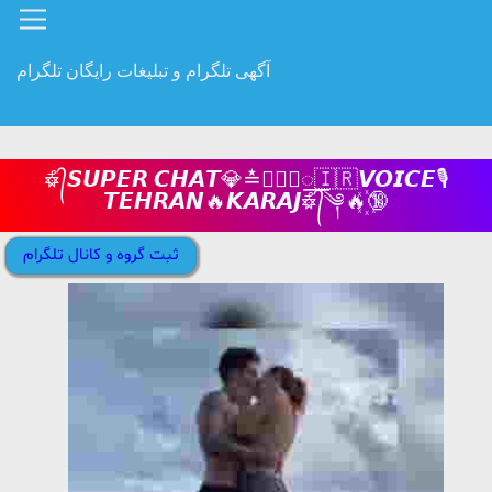
آگهی تلگرام و تبلیغات رایگان تلگرام
𖥘᭄𝙎𝙐𝙋𝙀𝙍 𝘾𝙃𝘼𝙏💎≛꯭⃝⃭‌꯭꯭🇮🇷𝙑𝙊𝙄𝘾𝙀🎙
𝙏𝙀𝙃𝙍𝘼𝙉🔥𝙆𝘼𝙍𝘼𝙅𖥘᭄༆🔥꙰🔞
ثبت گروه و کانال تلگرام