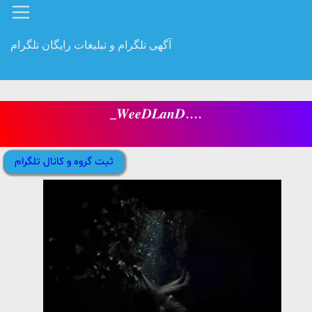
آگهی تلگرام و تبلیغات رایگان تلگرام
_𝑾𝒆𝒆𝑫𝑳𝒂𝒏𝑫....
ثبت گروه و کانال تلگرام