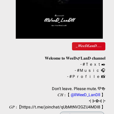
_𝑾𝒆𝒆𝑫𝑳𝒂𝒏𝑫....
𝐖𝐞𝐥𝐜𝐨𝐦𝐞 𝐭𝐨 𝐖𝐞𝐞𝐃🌿𝐋𝐚𝐧𝐃 𝐜𝐡𝐚𝐧𝐧𝐞𝐥
- #Ｔｅｘｔ‌✒️⁩‌
- #Ｍｕｓｉｃ 🎧
- #Ｐｒｏｆｉｌｅ 📸
Don't leave. Please mute.💜🍻
𝐶𝐻 :【
@llWeeD_LanDll
】
•| ⊱✿⊰ |•
𝐺𝑃 :【https://t.me/joinchat/qUbMtNV2GZU4MDI8 】