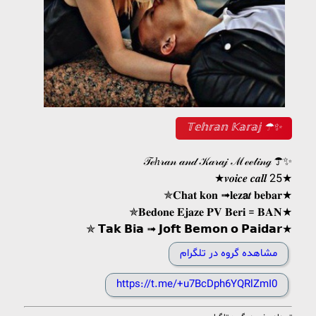
𝕋𝕖𝕙𝕣𝕒𝕟 𝕂𝕒𝕣𝕒𝕛 ☂✨
𝒯ℯℎ𝓇𝒶𝓃 𝒶𝓃𝒹 𝒦𝒶𝓇𝒶𝒿 ℳℯℯ𝓉𝒾𝓃ℊ ☂✨
★𝒗𝒐𝒊𝒄𝒆 𝒄𝒂𝒍𝒍 25★
✯𝐂𝐡𝐚𝐭 𝐤𝐨𝐧 ➟𝐥𝐞𝐳𝗮𝒕 𝐛𝐞𝐛𝐚𝐫★
✯𝐁𝐞𝐝𝐨𝐧𝐞 𝐄𝐣𝐚𝐳𝐞 𝐏𝐕 𝐁𝐞𝐫𝐢 = 𝐁𝐀𝐍★
✯ 𝗧𝗮𝗸 𝗕𝗶𝗮 ➟ 𝗝𝗼𝗳𝘁 𝗕𝗲𝗺𝗼𝗻 𝗼 𝗣𝗮𝗶𝗱𝗮𝗿★
مشاهده گروه در تلگرام
https://t.me/+u7BcDph6YQRlZmI0