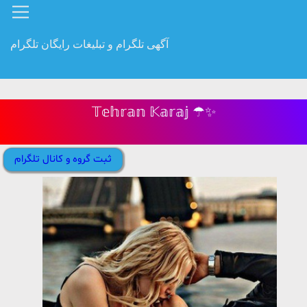
آگهی تلگرام و تبلیغات رایگان تلگرام
𝕋𝕖𝕙𝕣𝕒𝕟 𝕂𝕒𝕣𝕒𝕛 ☂✨
ثبت گروه و کانال تلگرام