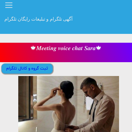
آگهی تلگرام و تبلیغات رایگان تلگرام
🍁𝑴𝒆𝒆𝒕𝒊𝒏𝒈 𝒗𝒐𝒊𝒄𝒆 𝒄𝒉𝒂𝒕 𝑺𝒂𝒓𝒂🍁
ثبت گروه و کانال تلگرام