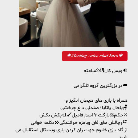
🍁𝑴𝒆𝒆𝒕𝒊𝒏𝒈 𝒗𝒐𝒊𝒄𝒆 𝒄𝒉𝒂𝒕 𝑺𝒂𝒓𝒂🍁
ویس کال🎙24ساعته🔉
در بزرگترین گروه تلگرامی👑
همراه با بازی‌ های هیجان انگیز و
باحال پاتایا🀄️صندلی داغ چرخشی🪑
حکم⚖تارگت🎯اسم فامیل🖌📒بکش بکش⚔
وچالش های فان وبامزه خوانندگی🎤دکلمه خوانی🎼
از گاد بازی خانوم جهت ران کردن بازی ویسکال استقبال می
شود