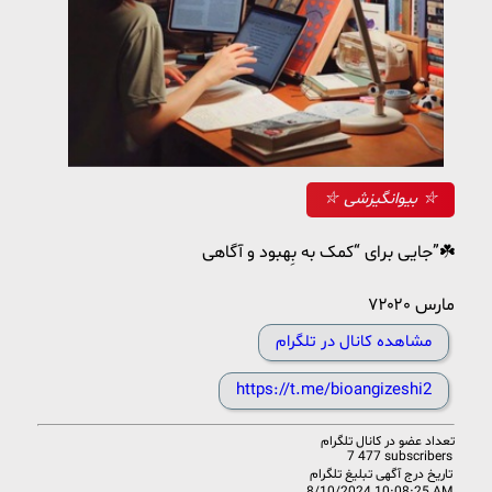
⛥ بیوانگیزشی ⛥
جایی برای “کمک به بِهبود و آگاهی”☘️
۷مارس ۲۰۲۰
مشاهده کانال در تلگرام
https://t.me/bioangizeshi2
تعداد عضو در
کانال تلگرام
7 477 subscribers
تاریخ درج آگهی تبلیغ تلگرام