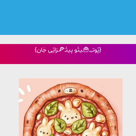
{پُوتـِـ🍟ـیتْو پیتْـ🍕ـزایّی جٰان}