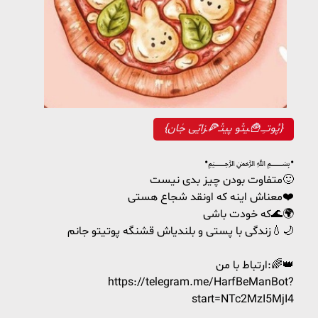
{پُوتـِـ🍟ـیتْو پیتْـ🍕ـزایّی جٰان}
•﷽•
متفاوت بودن چیز بدی نیست🙂
معناش اینه که اونقد شجاع هستی❤️
که خودت باشی🌊🌍
زندگی با پستی و بلندیاش قشنگه پوتیتو جانم💧🌙
ارتباط با من:🌈👑
https://telegram.me/HarfBeManBot?
start=NTc2MzI5MjI4