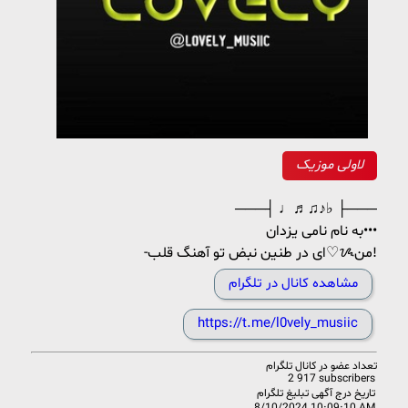
لاولی موزیک
───┤ ♩♬♫♪♭ ├───
به نام نامی یزدان•••
-ای در طنین نبض تو آهنگ قلب♡ᝰمن!
مشاهده کانال در تلگرام
https://t.me/l0vely_musiic
تعداد عضو در
کانال تلگرام
2 917 subscribers
تاریخ درج آگهی تبلیغ تلگرام