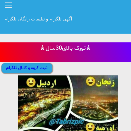
آگهی تلگرام و تبلیغات رایگان تلگرام
🗼تورک بالای30سال🗼
ثبت گروه و کانال تلگرام