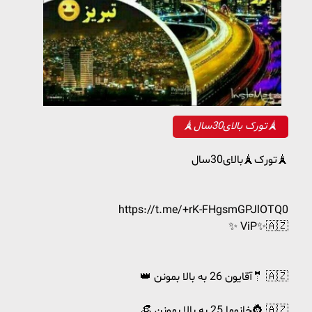
🗼تورک بالای30سال🗼
تورک🗼بالای30سال🗼
https://t.me/+rK-FHgsmGPJlOTQ0
✨ ViP✨🇦🇿
👑 آقایون 26 به بالا بمونن🤵 🇦🇿
👒 خانوما 25 به بالا بمونن👸 🇦🇿