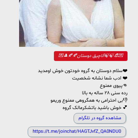
💌🎩🍂🍂آلاچیق دوستان🍃🍃👒💌
سلام دوستان به گروه خودتون خوش اومدید❤️
ادب شما نشانه شخصیت ❤️
پیوی ممنوع👊
رده سنی ۲۸ ساله به بالا
بی احترامی به همگروهی ممنوع وریمو👎
خوش باشید باتشکرمالک گروه 💕
مشاهده گروه در تلگرام
https://t.me/joinchat/HAGTJvfZ_QA0NDU0