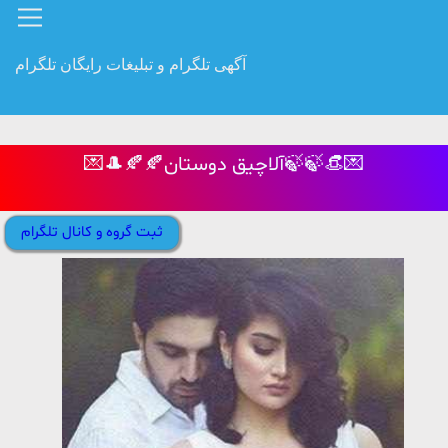
آگهی تلگرام و تبلیغات رایگان تلگرام
💌🎩🍂🍂آلاچیق دوستان🍃🍃👒💌
ثبت گروه و کانال تلگرام