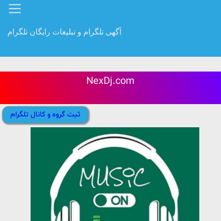
آگهی تلگرام و تبلیغات رایگان تلگرام
NexDj.com
ثبت گروه و کانال تلگرام