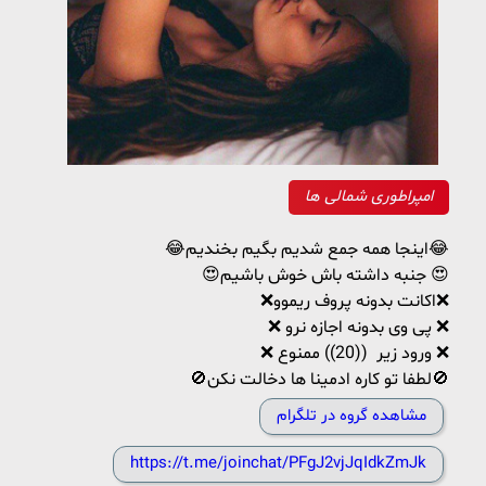
امپراطوری شمالی ها
😂اینجا همه جمع شدیم بگیم بخندیم😂
😍جنبه داشته باش خوش باشیم 😍
❌اکانت بدونه پروف ریموو❌
❌ پی وی بدونه اجازه نرو ❌
❌ ورود زیر ((20)) ممنوع ❌
🚫لطفا تو کاره ادمینا ها دخالت نکن🚫
مشاهده گروه در تلگرام
https://t.me/joinchat/PFgJ2vjJqIdkZmJk