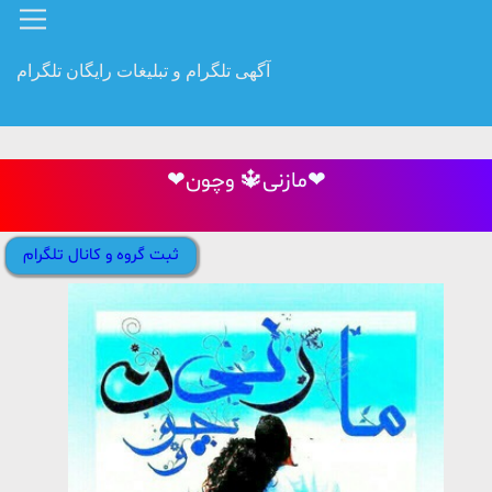
آگهی تلگرام و تبلیغات رایگان تلگرام
❤مازنی🔱 وچون❤
ثبت گروه و کانال تلگرام