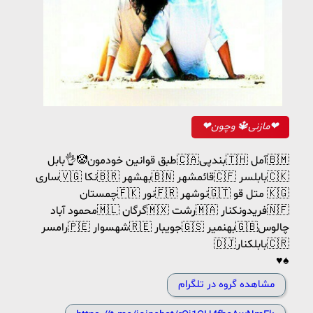
❤مازنی🔱 وچون❤
طبق قوانین خودمون🤡👌بابل🇨🇦بندپی🇹🇭 آمل🇧🇲
ساری🇻🇬 نکا🇧🇷 بهشهر🇧🇳 قائمشهر🇨🇫 بابلسر🇨🇰
چمستان🇫🇰 نور🇫🇷 نوشهر🇬🇹 متل قو 🇰🇬
محمود آباد🇲🇱 گرگان🇲🇽 رشت🇲🇦 فریدونکنار🇳🇫
رامسر🇵🇪 شهسوار🇷🇪 جویبار🇬🇸 بهنمیر🇬🇧چالوس
🇩🇯بابلکنار🇨🇷
♥️♠️
مشاهده گروه در تلگرام