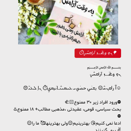
⏱ܢ̣ܘ وܧࡅ߳ߺߺܙ آراܩܚ݅ࡍ🌳
﷽‌
ܢ̣ܘ وܧࡅ߳ߺߺܙ آراܩܚ݅ࡍ
😍ߊ߬ رߊ‌ܩܢܚ݅😌 ࡅ࡙ܫࡅ߭ي حࡎ߭ࡐ‌ܝ‌ ܥ‌‌ܝ‌ܣܝ‌ࡅ݅ߺߊ‌ࡅ߭ࡅ࡙ܣ‌يِ⏱ ܢ̣ߊ ܠܥ̇‌‌ࡅ߳☺️
🫲🏻ورود افراد زیر ۳۰ ممنوع⛔️
♨️بحث سیاسی، قومی، عقیدتی ،مذهبی مطالب+ ۱۸ ممنوع
⛔️
😌ادعا نمی کنیم😘 بهترینیم😌ولی بهترینها🥰 ما را
برمی‌گزینند.✌️