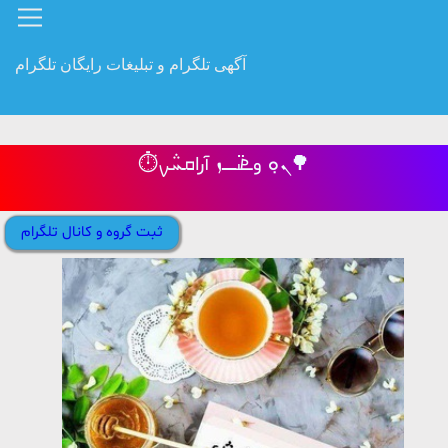
آگهی تلگرام و تبلیغات رایگان تلگرام
⏱ܢ̣ܘ وܧࡅ߳ߺߺܙ آراܩܚ݅ࡍ🌳
ثبت گروه و کانال تلگرام