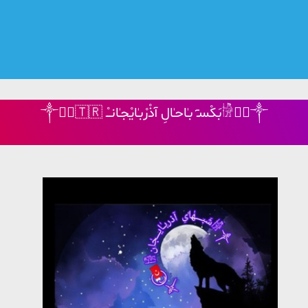
༒☾︎⃝🇹🇷 بَکْسـٓ بـٰاحـٰالِ آذْرْبـٰایْجـٰانـْ𓀛☾︎⃝༒