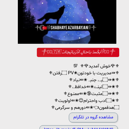
༒☾︎⃝🇹🇷 بَکْسـٓ بـٰاحـٰالِ آذْرْبـٰایْجـٰانـْ𓀛☾︎⃝༒
💯 ⚜🌹خوش آمدید🌹⚜
⚜️۝رفتن PV✬مدیریت با خودتون⇛⚜️
⚜️۝بـے جنبہ✬⇚نیاد⇛✬⚜️
⚜️۝لینـڪ✬⇚خدافظے⇛✬⚜️
⚜️۝مثبـت🔞✬⇚ممنـوع⇛✬⚜
⚜️۝ادب واحترام😊✬⇚اولویت✬⚜
⚜️۝هدفمون👈✬⇚دورهم و سرگرمی
مشاهده گروه در تلگرام