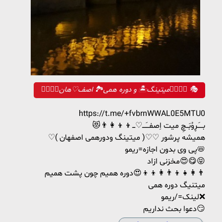
🤹‍♂️🤹‍♀️میتینگ🏝 و دوره همی🏞 اصف♡هان🤹‍♂️🤹‍♀️ 🎭
https://t.me/+fvbrnWWAL0E5MTU0
😻👨‍👩‍👦‍👦بـــَڕوُبَــچِ میت اِصفــَـــ♡ـــ
♡( میتینگ ودورهمی اصفهان )♡♡ همیشه پرشور
پی وی بدون اجازه=ریمو📛
مخزنی ازاد😍😋😝
دوره همیم چون پشت همیم😍👨‍👩‍👦‍👦👨‍👩‍👧‍👦
میتنیگ دوره همی
لینک=/ریمو❌
دعوا بحث نداریم😏