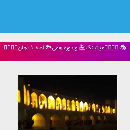
🤹‍♂️🤹‍♀️میتینگ🏝 و دوره همی🏞 اصف♡هان🤹‍♂️🤹‍♀️ 🎭