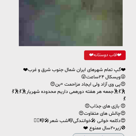
❤️قاب دوستانه❤️
❤️گپ تمام شهرهای ایران شمال جنوب شرق و غرب❤️
😜ویسکال ۲۴ساعت😜
😍پی وی آزاد ولی ایجاد مزاحمت =بن😍
💃🕺💃🕺جمعه هر هفته دورهمی داریم محدوده شهریار🕺💃🕺
💃
😍بازی های جذاب 😍
😍چالش های متفاوت😍
🤼‍♀🎼🎤دکلمه خوانی 🎤خوانندگی🎼شب شعر😍
❤️ زیر۲۰سال ممنوع🚫