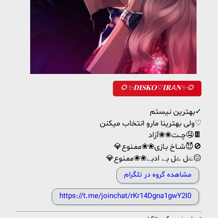
🌻✨𝐃𝐈𝐒𝐊𝐎♡𝐈𝐑A𝐍✨🌻
بهترین نیستم✓
ولی بهترینا مارو انتخاب میکنن♡
چــت❀‌❀آزاد🤤🍫
💎شــاخ بـازی❀‌❀ممـنوع😈🚫
💎ڪل ڪل بے ادبے❀‌❀ممـنوع😑
مشاهده گروه در تلگرام
https://t.me/joinchat/rKr14Dgna1gwY2I0