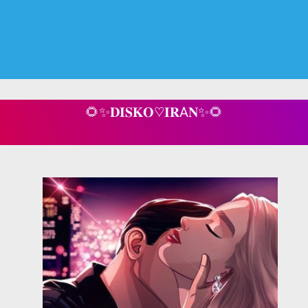
🌻✨𝐃𝐈𝐒𝐊𝐎♡𝐈𝐑A𝐍✨🌻