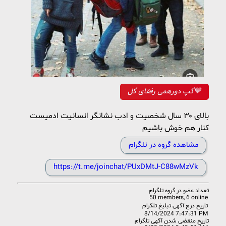
گپ دورهمی رفقای گل💙
بالای ۳۰ سال شخصیت و ادب نشانگر انسانیت ادمیست
کنار هم خوش باشیم
مشاهده گروه در تلگرام
https://t.me/joinchat/PUxDMtJ-C88wMzVk
تعداد عضو در
گروه تلگرام
50 members, 6 online
تاریخ درج آگهی تبلیغ تلگرام
8/14/2024 7:47:31 PM
تاریخ منقضی شدن آگهی تلگرام