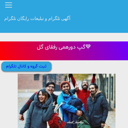
آگهی تلگرام و تبلیغات رایگان تلگرام
گپ دورهمی رفقای گل💙
ثبت گروه و کانال تلگرام