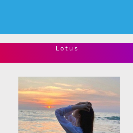
𝖫 𝗈 𝗍 𝗎 𝗌