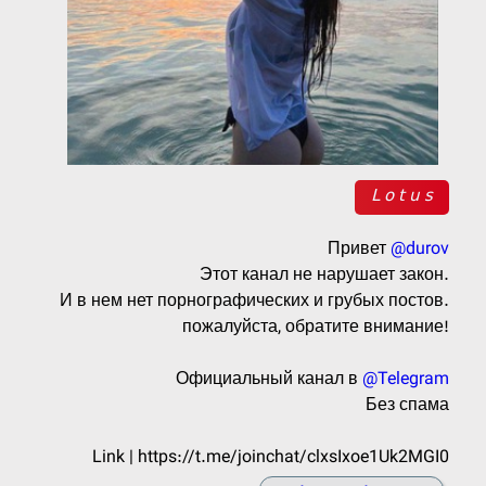
𝖫 𝗈 𝗍 𝗎 𝗌
Привет
@durov
Этот канал не нарушает закон.
И в нем нет порнографических и грубых постов.
пожалуйста, обратите внимание!
Официальный канал в
@Telegram
Без спама
Link | https://t.me/joinchat/clxsIxoe1Uk2MGI0