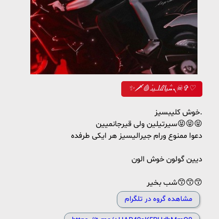
✨🗡🩸ܢܚ݅ࡅ࡙ߊ‌ࡈߊߺࡅ࡙ࡅ߭☠✞♡
خوش کلیبسیز.
سیرتیلین ولی قیرجانمیین😝😝😝
دعوا ممنوع ورام جیرالیسیز هر ایکی طرفده
دیین گولون خوش الون
شب بخیر😙😙😙
مشاهده گروه در تلگرام