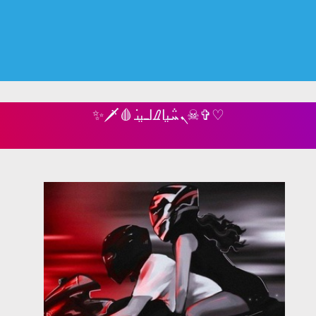
✨🗡🩸ܢܚ݅ࡅ࡙ߊ‌ࡈߊߺࡅ࡙ࡅ߭☠✞♡