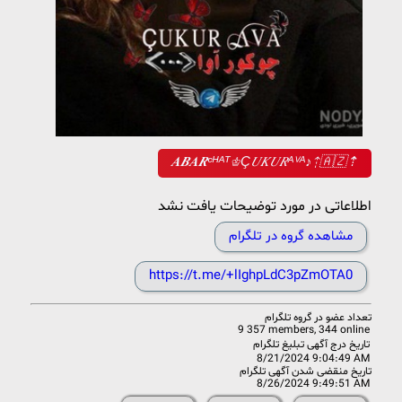
𝑨𝑩𝑨𝑹ᶜᴴᴬᵀ♔Ç𝑈𝐾𝑈𝑅ᴬⱽᴬ‌♪⇡🇦🇿⇡
اطلاعاتی در مورد توضیحات یافت نشد
مشاهده گروه در تلگرام
https://t.me/+lIghpLdC3pZmOTA0
تعداد عضو در
گروه تلگرام
9 357 members, 344 online
تاریخ درج آگهی تبلیغ تلگرام
8/21/2024 9:04:49 AM
تاریخ منقضی شدن آگهی تلگرام
8/26/2024 9:49:51 AM