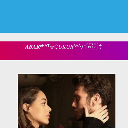
𝑨𝑩𝑨𝑹ᶜᴴᴬᵀ♔Ç𝑈𝐾𝑈𝑅ᴬⱽᴬ‌♪⇡🇦🇿⇡