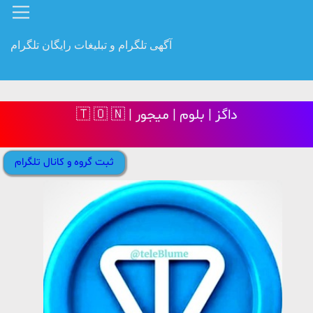
آگهی تلگرام و تبلیغات رایگان تلگرام
🇹 🇴 🇳 | داگز | بلوم | میجور
ثبت گروه و کانال تلگرام