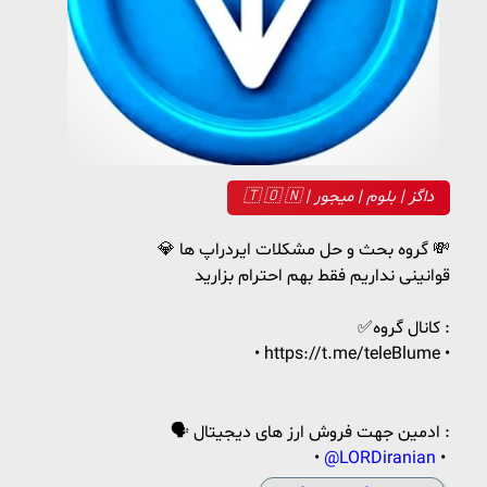
🇹 🇴 🇳 | داگز | بلوم | میجور
💎 گروه بحث و حل مشکلات ایردراپ ها 💸
قوانینی نداریم فقط بهم احترام بزارید
✅کانال گروه :
• https://t.me/teleBlume •
🗣 ادمین جهت فروش ارز های دیجیتال :
•
@LORDiranian
• ⁮⁮