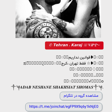
✆ 𝗧𝗲𝗵𝗿𝗮𝗻 ، 𝗞𝗮𝗿𝗮𝗷 ☏𝐕𝐢𝐏࿐
❥︎〯⃟❀قوانین نداریم❥︎〯⃟❀
≾⃓︧࣪࣪࣪࣪࣪ۛ︠⃟❢‌❥︎〯⃟❀فقط تهران ،کرج ☆❥︎〯⃟❀
❥︎〯⃟❀𝐂𝐡𝐚𝐭♢𝐁𝐤𝐧
❥︎〯⃟❀𝐑𝐞𝐥…𝐁𝐳𝐧
❥︎〯⃟❀𝐒𝐡𝐚𝐤𝐡√𝐍𝐚𝐬𝐡o
༒༆𝑨𝑫𝑨𝑩 𝑵𝑬𝑺𝑯𝑨𝑵𝑬 𝑺𝑯𝑨𝑲𝑯𝑺𝑰𝑨𝑻 𝑺𝑯𝑶𝑴𝑨𝑺༒༆.
مشاهده گروه در تلگرام
https://t.me/joinchat/egFP9X9q6y1kNjE0