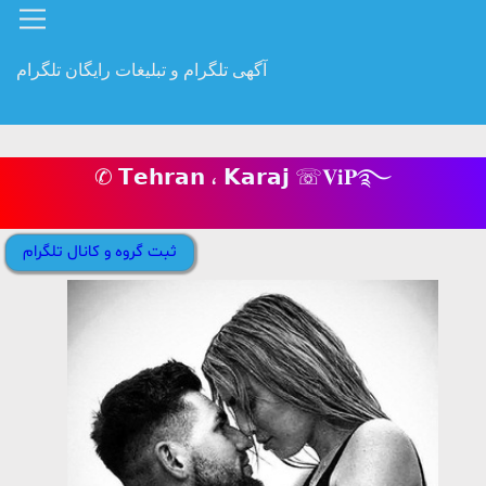
آگهی تلگرام و تبلیغات رایگان تلگرام
✆ 𝗧𝗲𝗵𝗿𝗮𝗻 ، 𝗞𝗮𝗿𝗮𝗷 ☏𝐕𝐢𝐏࿐
ثبت گروه و کانال تلگرام