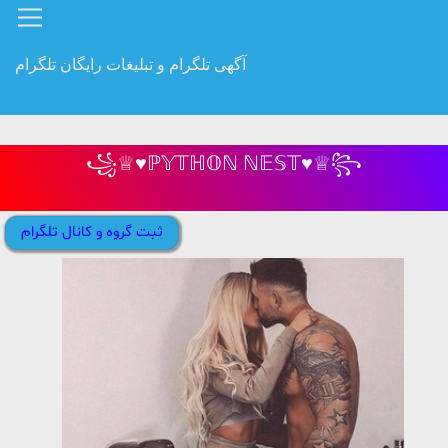
آگهی تلگرام و تبلیغات رایگان تلگرام
꧁♕♥ℙ𝕐𝕋ℍ𝕆ℕ ℕ𝔼𝕊𝕋♥♕꧂
ثبت گروه و کانال تلگرام