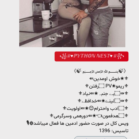
꧁♕♥ℙ𝕐𝕋ℍ𝕆ℕ ℕ𝔼𝕊𝕋♥♕꧂
《🍃 ﷽🍃》
⇚خوش اومدین✬⚜
⚜️۝رفتن PV✬ریمو⚜️
⚜️۝بـے جنبہ✬⇚نیاد⇛⚜️
⚜️۝لینـڪ✬⇚خدافظے⇛⚜️
⚜️۝ادب واحترام😊✬⇚اولویت⚜
⚜️۝هدفمون👈✬⇚دورهمی وسرگرمی⚜
🎙❁ویس کال در صورت حضور ادمین ها فعال میباشد
تاسیس: 1396