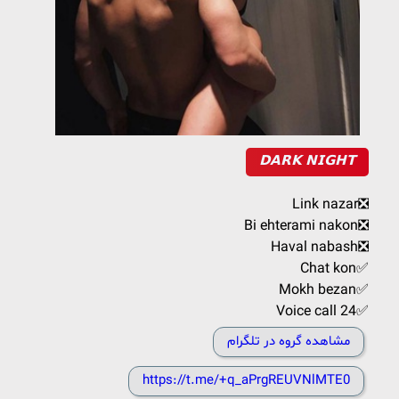
𝗗𝗔𝗥𝗞 𝗡𝗜𝗚𝗛𝗧
Link nazar❎
Bi ehterami nakon❎
Haval nabash❎
Chat kon✅
Mokh bezan✅
Voice call 24✅
مشاهده گروه در تلگرام
https://t.me/+q_aPrgREUVNlMTE0