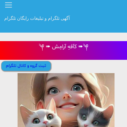
آگهی تلگرام و تبلیغات رایگان تلگرام
༆ ➠ کآفهِ آرامِش ➠༆
ثبت گروه و کانال تلگرام