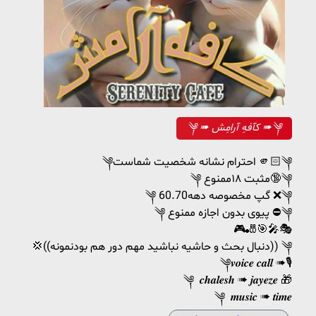
༆ ➠ کآفهِ آرامِش ➠༆
༆احترام نشانه شخصیت شماست 🫵🏻༆
༆ مثبت ۱۸ممنوع🔞༆
༆ گپ مخصوصه دهه60.70 ❌༆
༆ پیوی بدون اجازه ممنوع ⛔️༆
🎮🎳🎯🎤🎭
💢((دنبال بحث و حاشیه نباشید مهم دور هم بودنمونه)) ༆
༆𝒗𝒐𝒊𝒄𝒆 𝒄𝒂𝒍𝒍 ➠🎙
༆ 𝒄𝒉𝒂𝒍𝒆𝒔𝒉 ➠ 𝒋𝒂𝒚𝒆𝒛𝒆 🎁
༆ 𝒎𝒖𝒔𝒊𝒄 ➠ 𝒕𝒊𝒎𝒆