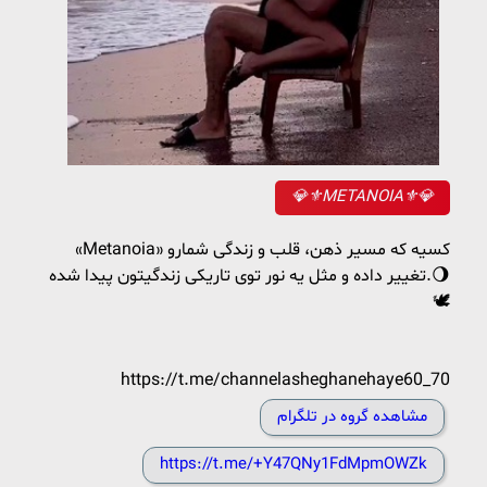
💎⚜️METANOIA⚜️💎
«Metanoia» کسیه که مسیر ذهن، قلب و زندگی شمارو
تغییر داده و مثل یه نور توی تاریکی زندگیتون پیدا شده.🌖
🕊️
https://t.me/channelasheghanehaye60_70
مشاهده گروه در تلگرام
https://t.me/+Y47QNy1FdMpmOWZk