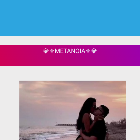
💎⚜️METANOIA⚜️💎