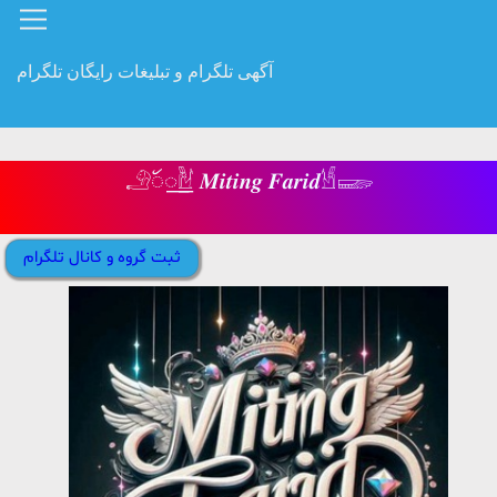
آگهی تلگرام و تبلیغات رایگان تلگرام
𓄂꯭ꪰ𓁪 𝑴𝒊𝒕𝒊𝒏𝒈 𝑭𝒂𝒓𝒊𝒅𓁩𓆃
ثبت گروه و کانال تلگرام