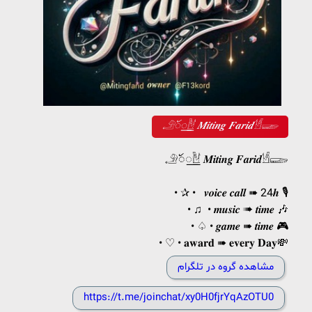
𓄂꯭ꪰ𓁪 𝑴𝒊𝒕𝒊𝒏𝒈 𝑭𝒂𝒓𝒊𝒅𓁩𓆃
𓄂꯭ꪰ𓁪 𝑴𝒊𝒕𝒊𝒏𝒈 𝑭𝒂𝒓𝒊𝒅𓁩𓆃
• ✰‌ • 𝒗𝒐𝒊𝒄𝒆 𝒄𝒂𝒍𝒍 ➠ 24𝒉 🎙
• ♫ • 𝒎𝒖𝒔𝒊𝒄 ➠ 𝒕𝒊𝒎𝒆 🎶
• ♤ • 𝒈𝒂𝒎𝒆 ➠ 𝒕𝒊𝒎𝒆 🎮
• ♡ • 𝐚𝐰𝐚𝐫𝐝 ➠ 𝐞𝐯𝐞𝐫𝐲 𝐃𝐚𝐲💸
مشاهده گروه در تلگرام
https://t.me/joinchat/xy0H0fjrYqAzOTU0