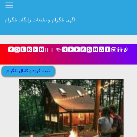
آگهی تلگرام و تبلیغات رایگان تلگرام
🅺🅾🅻🅱🅴🅷👩‍❤️‍👨🍻🆁🅴🅵🅰🅶🅷🅰🆃💟👫🫂
ثبت گروه و کانال تلگرام