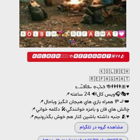
🅺🅾🅻🅱🅴🅷👩‍❤️‍👨🍻🆁🅴🅵🅰🅶🅷🅰🆃💟👫🫂
🇰‌🇴‌🇱‌🇧‌🇪‌🇭‌
🇷‌🇪‌🇫‌🇦‌🇬‌🇭‌🇦‌🇹‌
ܭܠܢ̣ܘ ܝ‌ܦ̇ߊ‌ܦ̈ـࡅ߳ߺߺܙ 🍻👫👫🎀♥️
📌ويس كال🔊 𝟤𝟦 ساعته🎧🎭♥️
📌همراه بازي هاي هيجان انگيز وباحال 🚥🚬👑
📌چالش هاي فان و بامزه خوانندگي🎤 دكلمه خواني
📌جنبه داشته باشین کنار هم خوش بگذرونیم 🫂♥️
مشاهده گروه در تلگرام