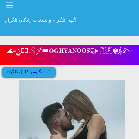
آگهی تلگرام و تبلیغات رایگان تلگرام
🌊༗࿆‌𖢗⃟ٖٖ𓄂ꪴꪰ‌👑𝐎𝐆𝐇𝐘𝐀𝐍𝐎𝐎𝐒࿐̶͟҉►🇮🇷❤️⃝⃭⃝⃭𝄞࿐
ثبت گروه و کانال تلگرام