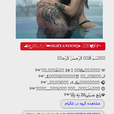
🌊༗࿆‌𖢗⃟ٖٖ𓄂ꪴꪰ‌👑𝐎𝐆𝐇𝐘𝐀𝐍𝐎𝐎𝐒࿐̶͟҉►🇮🇷❤️⃝⃭⃝⃭𝄞࿐
ب࣪ٙسۜــمۘ اٰلۙلۙه࣬ اٰلۙـرؓحـمۘـنۨ اٰلۙـرؓحݺ࣮
༻وࣳݺ࣮ـسۜـڪاٰلۙ 🎙 24 سۜـاٰعٔتٙ࣫ــه࣬ 🫶
༻تٙ࣫اٰݺ࣮ــــمۘ ⏰شۜ࣫ب࣪ٙاٰه࣬نۨگـــ🌙
༻مۘوࣳزؗݺ࣮ـڪـــ🎶 تٙ࣫اٰݺ࣮ـمۘــــ 🎧
༻ب࣪ٙــاٰجۚـنۨب࣪ٙــــــه࣬ٔ ب࣪ٙـاٰشۜ࣫ـــــــݺ࣮دࣸ 😍
༻رَِنَِجَِ سَِــَِنَِیَِ20 بَِهَِ بَِاَِلَِاَ💎
مشاهده گروه در تلگرام