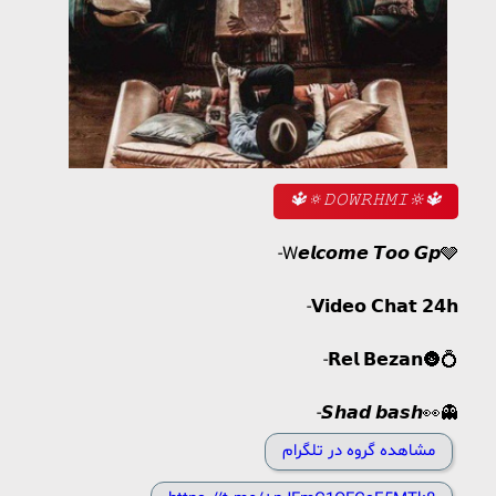
🔱🔅𝙳𝙾‌‌𝚆𝚁𝙷𝙼𝙸🔆🔱
-W𝙚𝙡𝙘𝙤𝙢𝙚 𝙏𝙤𝙤 𝙂𝙥🩶
-𝗩𝗶𝗱𝗲𝗼 𝗖𝗵𝗮𝘁 𝟮𝟰𝗵
-𝗥𝗲𝗹 𝗕𝗲𝘇𝗮𝗻🌚💍
-𝙎𝙝𝙖𝙙 𝙗𝙖𝙨𝙝👀👻
مشاهده گروه در تلگرام