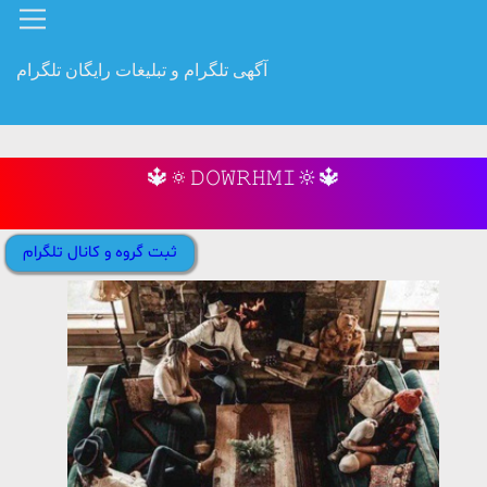
آگهی تلگرام و تبلیغات رایگان تلگرام
🔱🔅𝙳𝙾‌‌𝚆𝚁𝙷𝙼𝙸🔆🔱
ثبت گروه و کانال تلگرام