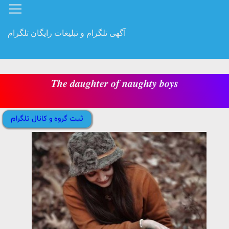
آگهی تلگرام و تبلیغات رایگان تلگرام
𝑻𝒉𝒆 𝒅𝒂𝒖𝒈𝒉𝒕𝒆𝒓 𝒐𝒇 𝒏𝒂𝒖𝒈𝒉𝒕𝒚 𝒃𝒐𝒚𝒔
ثبت گروه و کانال تلگرام