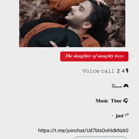
𝑻𝒉𝒆 𝒅𝒂𝒖𝒈𝒉𝒕𝒆𝒓 𝒐𝒇 𝒏𝒂𝒖𝒈𝒉𝒕𝒚 𝒃𝒐𝒚𝒔
𝚅𝚘𝚒𝚌𝚎 𝚌𝚊𝚕𝚕 ２４🎙
Gₐₘₑ 🎮
𝐌𝐮𝐬𝐢𝐜 𝐓𝐢𝐦𝐞 🎧
⁪⁬⁮⁮⁮⁪⁬⁮- 𝐣𝐮𝐬𝐭 ⁸⁰
https://t.me/joinchat/Ud7blsOohldkNzk0