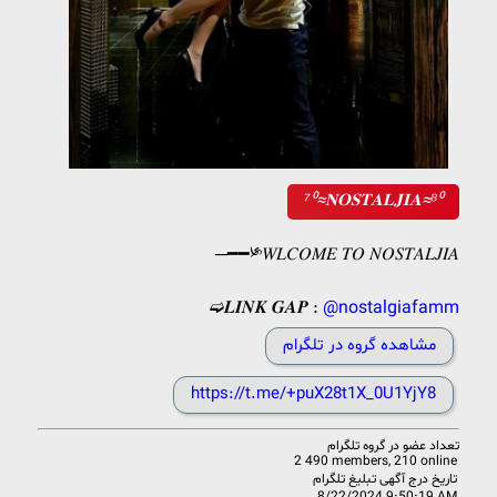
⁷⁰≈𝐍𝐎𝐒𝐓𝐀𝐋𝐉𝐈𝐀≈⁸⁰
─━━༯𝑊𝐿𝐶𝑂𝑀𝐸 𝑇𝑂 𝑁𝑂𝑆𝑇𝐴𝐿𝐽𝐼𝐴
➫𝑳𝑰𝑵𝑲 𝑮𝑨𝑷 :
@nostalgiafamm
مشاهده گروه در تلگرام
https://t.me/+puX28t1X_0U1YjY8
تعداد عضو در
گروه تلگرام
2 490 members, 210 online
تاریخ درج آگهی تبلیغ تلگرام