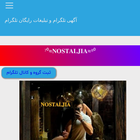
آگهی تلگرام و تبلیغات رایگان تلگرام
⁷⁰≈𝐍𝐎𝐒𝐓𝐀𝐋𝐉𝐈𝐀≈⁸⁰
ثبت گروه و کانال تلگرام