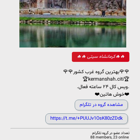
🔥🔥 کرمانشاه سیتی🔥🔥
🌹🌹بهترین گروه غرب کشور🌹🌹
🏆kermanshah.citi🏆
.ویس کال ۲۴ ساعته فعال.
❤️خوش هاتین❤️
مشاهده گروه در تلگرام
https://t.me/+PUUJv1OsK80zZDdk
تعداد عضو در
گروه تلگرام
88 members, 23 online