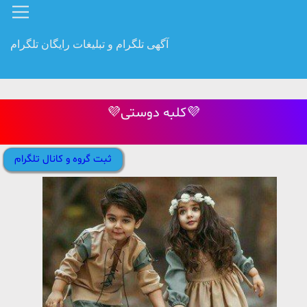
آگهی تلگرام و تبلیغات رایگان تلگرام
💜کلبه دوستی💜
ثبت گروه و کانال تلگرام