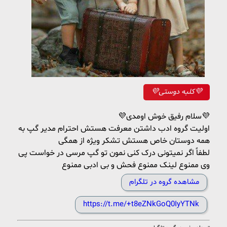
💜کلبه دوستی💜
💜سلام رفیق خوش اومدی💜
اولیت گروه ادب داشتن معرفت هستش احترام مدیر گپ به
همه دوستان خاص هستش تشکر ویژه از همگی
لطفاً اگر نمیتونی درک کنی نمون تو گپ مرسی در خواست پی
وی ممنوع لینک ممنوع فحش و بی ادبی ممنوع
مشاهده گروه در تلگرام
https://t.me/+t8eZNkGoQ0IyYTNk