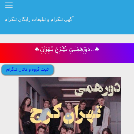
آگهی تلگرام و تبلیغات رایگان تلگرام
🔥دَِوَِرَِهَِمَِــَِیَِ ڪَِــرَِجَِ تَِـهَِرَِاَِنَِ..🔥
ثبت گروه و کانال تلگرام