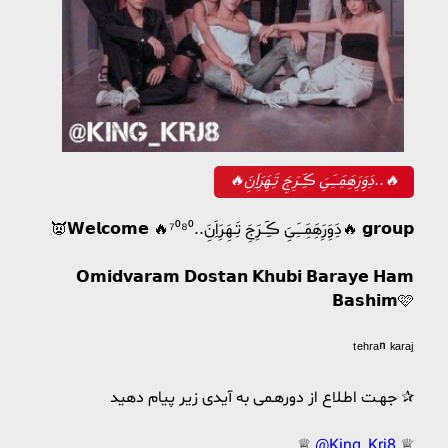
🔥دَِوَِرَِهَِمَِــَِیَِ ڪَِــرَِجَِ تَِـهَِرَِاَِنَِ..🔥
👿𝗪𝗲𝗹𝗰𝗼𝗺𝗲 🔥دَِوَِرَِهَِمَِــَِیَِ ڪَِــرَِجَِ تَِـهَِرَِاَِنَِ..⁷⁰⁸⁰🔥 𝗴𝗿𝗼𝘂𝗽
𝗢𝗺𝗶𝗱𝘃𝗮𝗿𝗮𝗺 𝗗𝗼𝘀𝘁𝗮𝗻 𝗞𝗵𝘂𝗯𝗶 𝗕𝗮𝗿𝗮𝘆𝗲 𝗛𝗮𝗺
𝗕𝗮𝘀𝗵𝗶𝗺🩷
ᵗᵉʰʳᵃⁿ ᵏᵃʳᵃʲ
جهـت اطـلاع از دورهـمی به آیدی زیر پیام دهید ✰
♕
@King_Krj8
♕