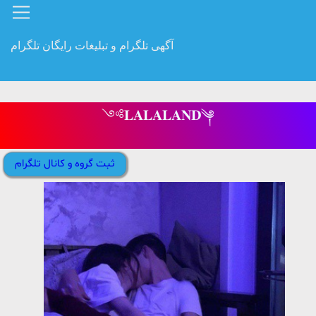
آگهی تلگرام و تبلیغات رایگان تلگرام
༺𝐋𝐀𝐋𝐀𝐋𝐀𝐍𝐃༆
ثبت گروه و کانال تلگرام