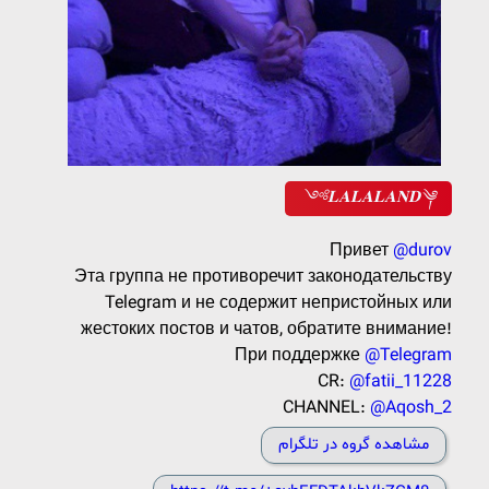
༺𝐋𝐀𝐋𝐀𝐋𝐀𝐍𝐃༆
Привет
@durov
Эта группа не противоречит законодательству
Telegram и не содержит непристойных или
жестоких постов и чатов, обратите внимание!
При поддержке
@Telegram
CR:
@fatii_11228
CHANNEL:
@Aqosh_2
مشاهده گروه در تلگرام