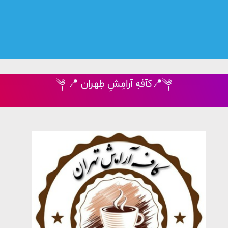
༆ 📍 کآفهِ آرامِشِ طِهران📍༆