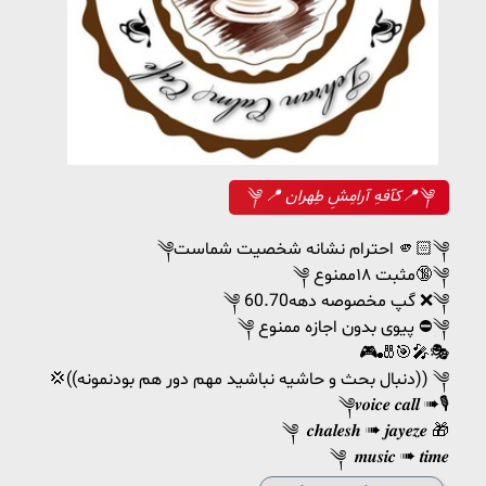
༆ 📍 کآفهِ آرامِشِ طِهران📍༆
༆احترام نشانه شخصیت شماست 🫵🏻༆
༆ مثبت ۱۸ممنوع🔞༆
༆ گپ مخصوصه دهه60.70 ❌༆
༆ پیوی بدون اجازه ممنوع ⛔️༆
🎮🎳🎯🎤🎭
💢((دنبال بحث و حاشیه نباشید مهم دور هم بودنمونه)) ༆
༆𝒗𝒐𝒊𝒄𝒆 𝒄𝒂𝒍𝒍 ➠🎙
༆ 𝒄𝒉𝒂𝒍𝒆𝒔𝒉 ➠ 𝒋𝒂𝒚𝒆𝒛𝒆 🎁
༆ 𝒎𝒖𝒔𝒊𝒄 ➠ 𝒕𝒊𝒎𝒆