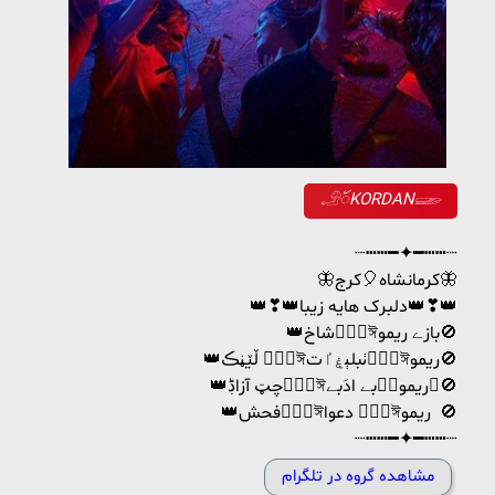
𓄂ꪰKORDAN𓆃
┈┅┅━✦━┅┅┈
🦋کرمانشاه🎈کرج🦋
👑❣👑دلبرک هایه زیبا👑❣👑
👑شاخঊٌ۝ঈبازے ریمو🚫
👑ڵێڼڪ ঊٌ۝ঈٺبلېۼٵتঊٌ۝ঈریمو🚫
👑چټ آزاڋঊٌ۝ঈبے ادَبےঊٌ۝ریمو🚫
👑فحشঊٌ۝ঈدعوا ঊٌ۝ঈریمو 🚫
┈┅┅━✦━┅┅┈
مشاهده گروه در تلگرام