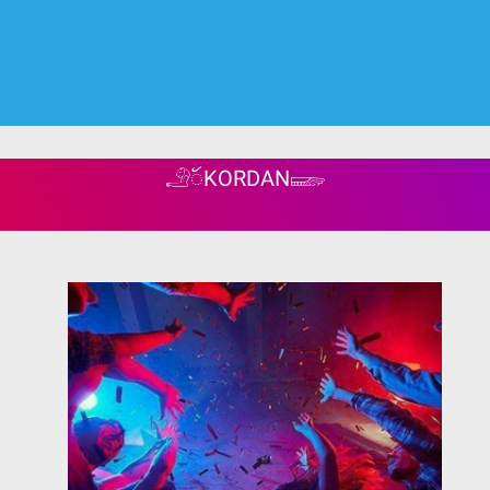
𓄂ꪰKORDAN𓆃