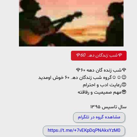
🌹شب زندگان دهہ 60🌹
🌹شب زنده گان دهه ۶۰🌹
گروه شب زندگان دهہ۶۰ خوش اومدید☺️☺️😉
رعایت ادب و احترام😍
مهم صمیمیت و رفاقته😎
سال تاسیس ۱۳۹۵
مشاهده گروه در تلگرام
https://t.me/+7vEKpDqPNAkxYzM0