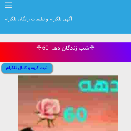
آگهی تلگرام و تبلیغات رایگان تلگرام
🌹شب زندگان دهہ 60🌹
ثبت گروه و کانال تلگرام