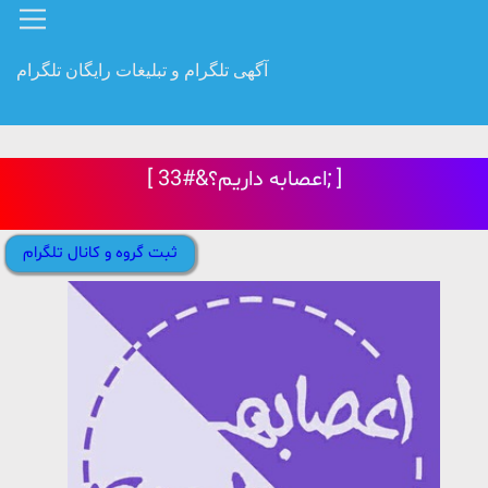
آگهی تلگرام و تبلیغات رایگان تلگرام
[ اعصابه داریم؟&#33; ]
ثبت گروه و کانال تلگرام