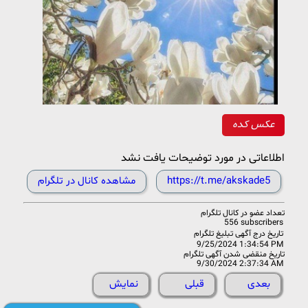
عکس کده
اطلاعاتی در مورد توضیحات یافت نشد
https://t.me/akskade5
مشاهده کانال در تلگرام
تعداد عضو در
کانال تلگرام
556 subscribers
تاریخ درج آگهی تبلیغ تلگرام
9/25/2024 1:34:54 PM
تاریخ منقضی شدن آگهی تلگرام
9/30/2024 2:37:34 AM
بعدی
قبلی
نمایش