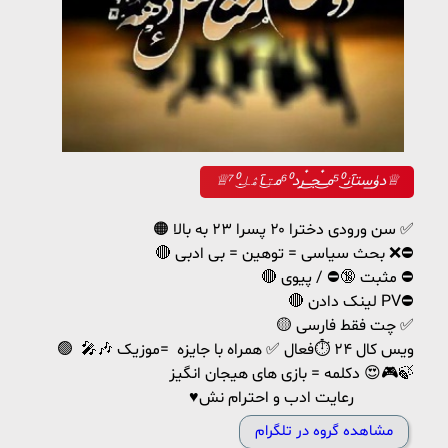
♕︎دﯛ̲ستآن͜ـ⁵⁰مـ๋͜ـجـ๋͜ـرد⁶⁰مت͜ـآۿل͜ـ⁷⁰♕︎
🟠 سن ورودی دخترا ۲۰ پسرا ۲۳ به بالا ✅
🔴 بحث سیاسی = توهین = بی ادبی ❌⛔
🔴 مثبت 🔞⛔ / پیوی ⛔
🔴 لینک دادن PV⛔
🟡 چت فقط فارسی ✅
🟢 ویس کال ۲۴ ⏱️فعال ✅ همراه با جایزه =موزیک 🎶🎤
دکلمه = بازی های هیجان انگیز 😍🎮🍃
♥️رعایت ادب و احترام نش
مشاهده گروه در تلگرام