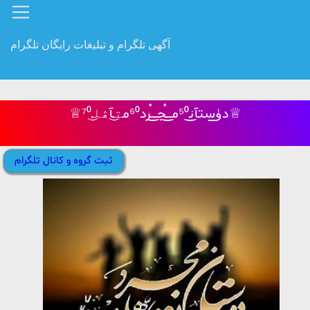
آگهی تلگرام و تبلیغات رایگان تلگرام
♕︎دﯛ̲ستآن͜ـ⁵⁰مـ๋͜ـجـ๋͜ـرد⁶⁰مت͜ـآۿل͜ـ⁷⁰♕︎
ثبت گروه و کانال تلگرام