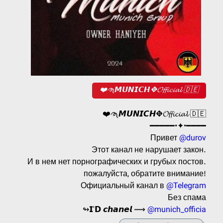
❤️𑜷𝙈𝙐𝙉𝙄𝘾𝙃⛖𝓞𝓯𝓯𝓲𝓬𝓲𝓪𝓵 🇩🇪
❤️𑜷𝙈𝙐𝙉𝙄𝘾𝙃⛖𝓞𝓯𝓯𝓲𝓬𝓲𝓪𝓵 🇩🇪
━━━━━•✦•━━━━
Привет
@durov
Этот канал не нарушает закон.
И в нем нет порнографических и грубых постов.
пожалуйста, обратите внимание!
Официальный канал в
@Telegram
Без спама
↬𝗜'𝗗 𝙘𝙝𝙖𝙣𝙚𝙡 ⟿
@munich_officia