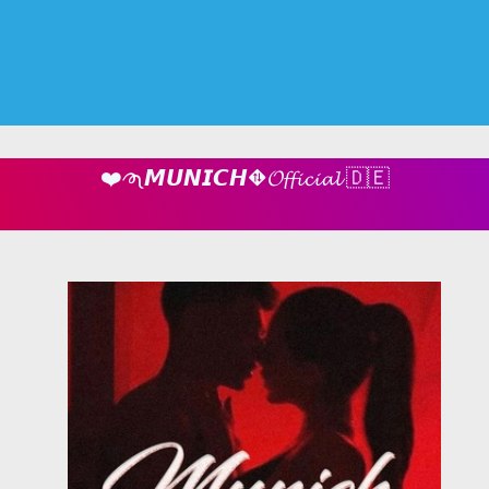
❤️𑜷𝙈𝙐𝙉𝙄𝘾𝙃⛖𝓞𝓯𝓯𝓲𝓬𝓲𝓪𝓵 🇩🇪