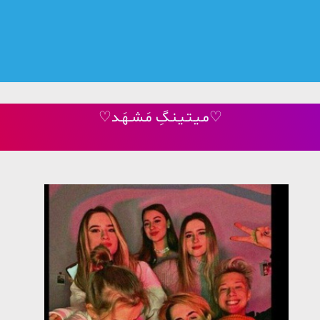
♡مـیـتـیـنـگِ مَـشــهَـد♡