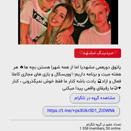
♡مـیـتـیـنـگِ مَـشــهَـد♡
پاتوق دورهمی مشهدیا اما از همه شهرا هستن بچه ها🔥 هر
هفته میت و برنامه داریم✨وویسکال و بازی های مجازی کاملا
فعال و ازاد🔮 یادت باشه کنار ما فقط خوش نمیگذرونی ، کنار
ما رفیقای واقعی پیدا میکنی🤝♥️
مشاهده گروه در تلگرام
https://t.me/+psXUkr5D1_ZiOWNk
تعداد عضو در
گروه تلگرام
1 558 members, 50 online