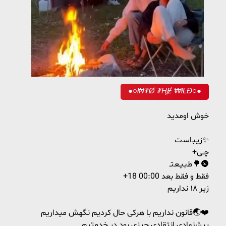
●○ł₦₮Ø ₮ⱧɆ ₩łⱠĐ○●
خوش اومدید
زی‍ـ‌ب‍ـ‌اسـ‌ت✨
+چـی
طـ‌بـ‌یـعـ‌تـ‌🌳🌚️
+18 فقط و فقط بعد 00:00
زیر ۱۸ نداریم
قانون نداریم با هرکی حال کردیم نگهش میداریم🌏❤️
پیشنهادی انتقادی چیزی بود در خدمتیم