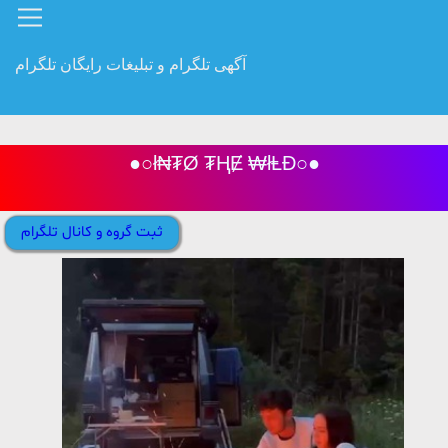
آگهی تلگرام و تبلیغات رایگان تلگرام
●○ł₦₮Ø ₮ⱧɆ ₩łⱠĐ○●
ثبت گروه و کانال تلگرام