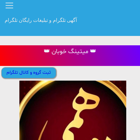
آگهی تلگرام و تبلیغات رایگان تلگرام
👑 میتینگ خوبان 👑
ثبت گروه و کانال تلگرام