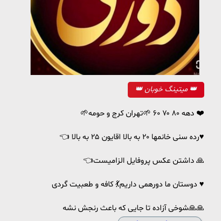
👑 میتینگ خوبان 👑
🌱دهه ۸۰ ۷۰ ۶۰ 🌱تهران کرج و حومه ❤️
👈 رده سنی خانمها ۲۰ به بالا اقایون ۲۵ به بالا♥️
👈داشتن عکس پروفایل الزامیست 🙏
دوستان ما دورهمی داریم💃 کافه و طعبیت گردی ♥️
شوخی آزاده تا جایی که باعث رنجش نشه🙏🙏